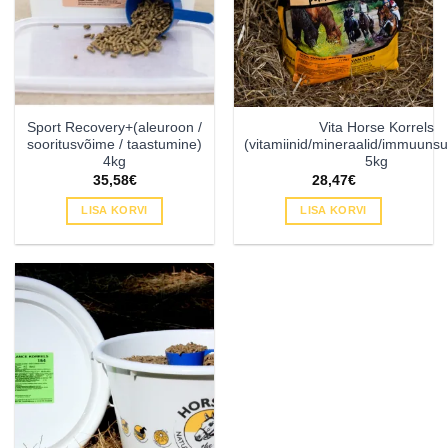
Sport Recovery+(aleuroon /
Vita Horse Korrels
sooritusvõime / taastumine)
(vitamiinid/mineraalid/immuunsu
4kg
5kg
35,58
€
28,47
€
LISA KORVI
LISA KORVI