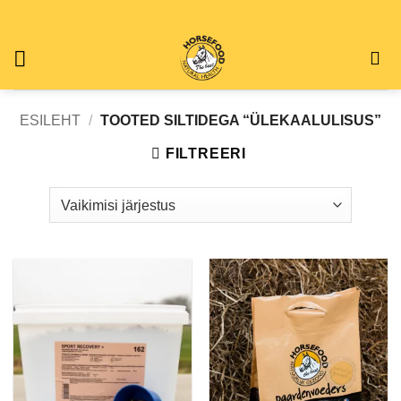
Skip
to
content
ESILEHT
/
TOOTED SILTIDEGA “ÜLEKAALULISUS”
FILTREERI