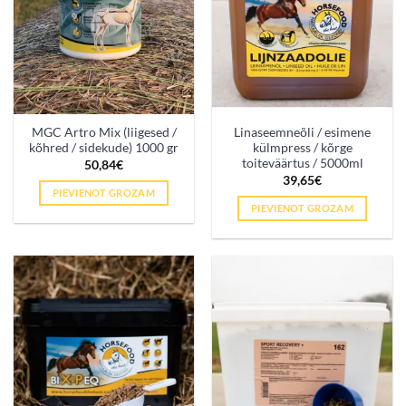
MGC Artro Mix (liigesed /
Linaseemneõli / esimene
kõhred / sidekude) 1000 gr
külmpress / kõrge
toiteväärtus / 5000ml
50,84
€
39,65
€
PIEVIENOT GROZAM
PIEVIENOT GROZAM