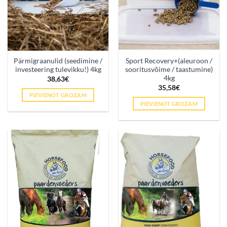
Pärmigraanulid (seedimine /
Sport Recovery+(aleuroon /
investeering tulevikku!) 4kg
sooritusvõime / taastumine)
4kg
38,63
€
35,58
€
PIEVIENOT GROZAM
PIEVIENOT GROZAM