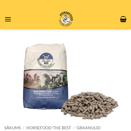
Skip
to
content
SĀKUMS
/
HORSEFOOD`THE BEST
/
GRAANULID