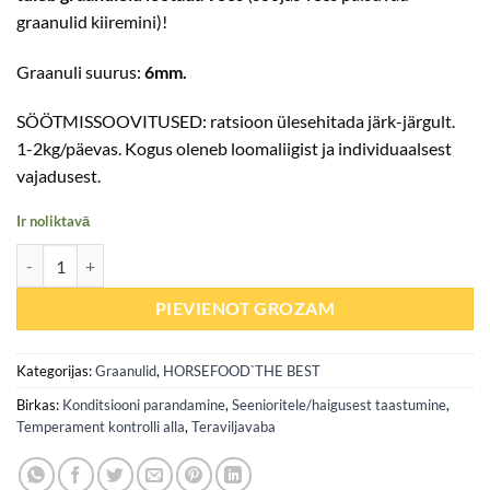
graanulid kiiremini)!
Graanuli suurus:
6mm.
SÖÖTMISSOOVITUSED: ratsioon ülesehitada järk-järgult.
1-2kg/päevas. Kogus oleneb loomaliigist ja individuaalsest
vajadusest.
Ir noliktavā
Suhkrupeedi viljalihagraanulid (konditsioon / seedimine / ülimaitsev
PIEVIENOT GROZAM
Kategorijas:
Graanulid
,
HORSEFOOD`THE BEST
Birkas:
Konditsiooni parandamine
,
Seenioritele/haigusest taastumine
,
Temperament kontrolli alla
,
Teraviljavaba