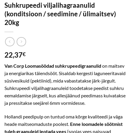
Suhkrupeedi viljalihagraanulid
(konditsioon / seedimine / ülimaitsev)
20kg
22,37
€
Van Corp Loomasöödad
suhkrupeedigraanulid
on maitsev
ja energiarikas täiendsööt. Sisaldab kergesti laguneeritavaid
süsivesikuid (pektiinid), mida vabastatakse järk-järgult.
Suhkrupeedi viljalihagraanuleid toodetakse peedist suhkru
eemaldamise järgselt, kus allesjäänud peedimass kuivatakse
ja pressitakse seejärel 6mm vormidesse.
Hollandi peedipulp on tuntud oma kõrge kvaliteedi ja väga
heade maitseomaduste poolest.
Enne loomadele söötmist
tuleb graanuleid leotada vees
(soojas vees paisuvad