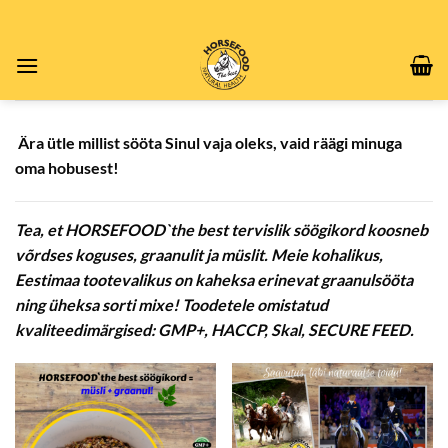
Skip
to
content
Ära ütle millist sööta Sinul vaja oleks, vaid räägi minuga
oma hobusest!
Tea, et HORSEFOOD`the best tervislik söögikord koosneb
võrdses koguses, graanulit ja müslit. Meie kohalikus,
Eestimaa tootevalikus on kaheksa erinevat graanulsööta
ning üheksa sorti mixe! Toodetele omistatud
kvaliteedimärgised: GMP+, HACCP, Skal, SECURE FEED.